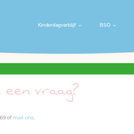
Kinderdagverblijf
BSO
e een vraag?
669 of
mail ons
.