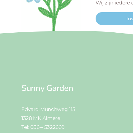
Wij zijn iedere
In
Sunny Garden
Edvard Munchweg 115
1328 MK Almere
Tel: 036 – 5322669