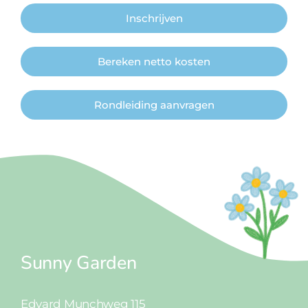
Inschrijven
Bereken netto kosten
Rondleiding aanvragen
Sunny Garden
Edvard Munchweg 115