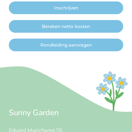
Inschrijven
Bereken netto kosten
Rondleiding aanvragen
Sunny Garden
Edvard Munchweg 115