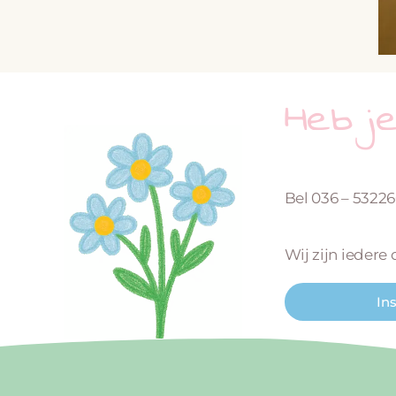
Heb j
Bel 036 – 5322
Wij zijn iedere
In