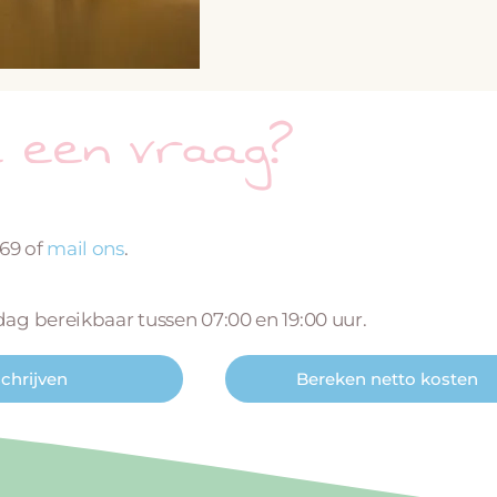
e een vraag?
669 of
mail ons
.
 dag bereikbaar tussen 07:00 en 19:00 uur.
schrijven
Bereken netto kosten