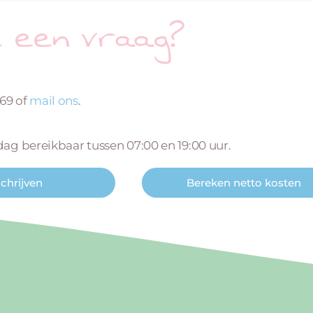
e een vraag?
669 of
mail ons
.
 dag bereikbaar tussen 07:00 en 19:00 uur.
schrijven
Bereken netto kosten