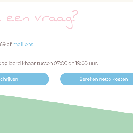
e een vraag?
669 of
mail ons
.
 dag bereikbaar tussen 07:00 en 19:00 uur.
schrijven
Bereken netto kosten