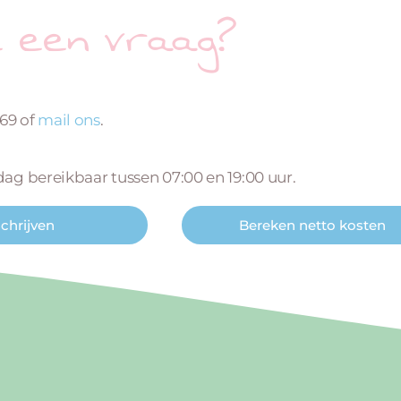
e een vraag?
669 of
mail ons
.
 dag bereikbaar tussen 07:00 en 19:00 uur.
schrijven
Bereken netto kosten