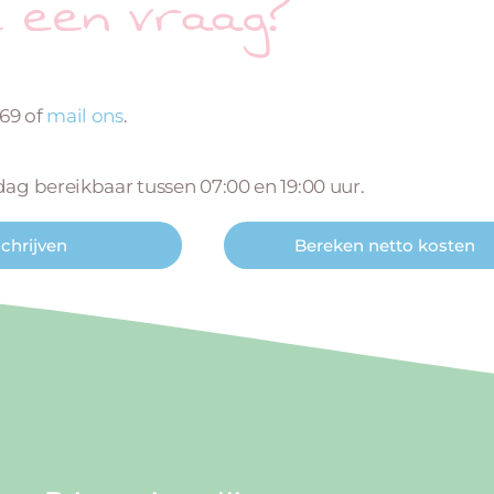
e een vraag?
669 of
mail ons
.
 dag bereikbaar tussen 07:00 en 19:00 uur.
schrijven
Bereken netto kosten